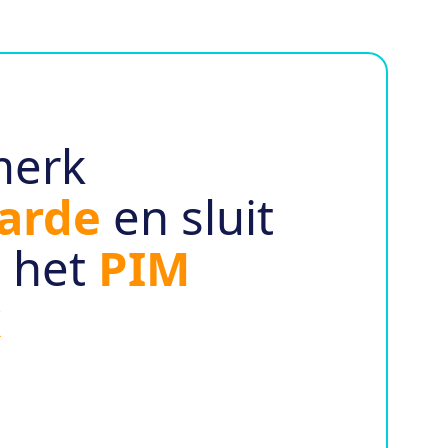
merk
arde
en sluit
j het
PIM
k