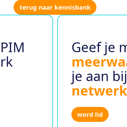
terug naar kennisbank
 PIM
Geef je 
rk
meerwa
je aan bi
netwer
word lid