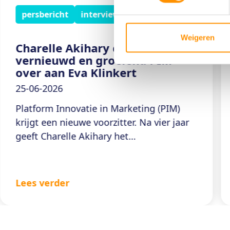
persbericht
interview
Weigeren
Charelle Akihary draagt een
vernieuwd en groeiend PIM
over aan Eva Klinkert
25-06-2026
Platform Innovatie in Marketing (PIM)
krijgt een nieuwe voorzitter. Na vier jaar
geeft Charelle Akihary het
voorzitterschap door aan Eva Klinkert.
Klinkert maakt sinds november 2025 deel
uit van het bestuur en is benoemd
Lees verder