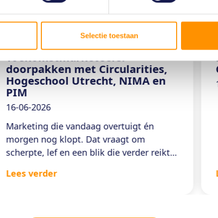
insights
persbericht
Selectie toestaan
Mastercourse
Toekomstmarketeers:
doorpakken met Circularities,
Hogeschool Utrecht, NIMA en
PIM
16-06-2026
Marketing die vandaag overtuigt én
morgen nog klopt. Dat vraagt om
scherpte, lef en een blik die verder reikt
dan de korte termijn. Vanuit Platform
Lees verder
Innovatie in Marketing pakken we door
op het gesprek dat we in 2023