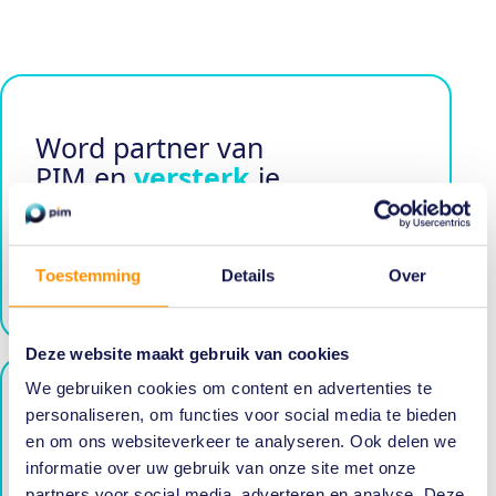
Word partner van
PIM en
versterk
je
merk binnen de
Nederlandse
marketingtop
!
Toestemming
Details
Over
Deze website maakt gebruik van cookies
We gebruiken cookies om content en advertenties te
personaliseren, om functies voor social media te bieden
Geef je merk
en om ons websiteverkeer te analyseren. Ook delen we
meerwaarde
en sluit
informatie over uw gebruik van onze site met onze
je aan bij het
PIM
partners voor social media, adverteren en analyse. Deze