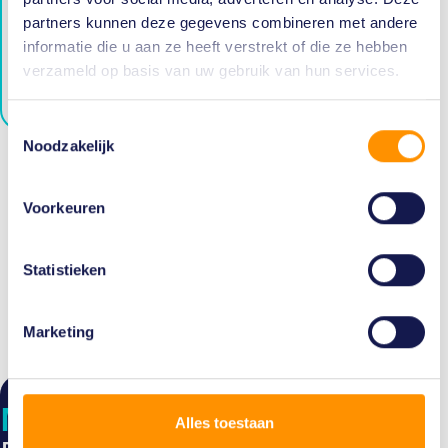
netwerk
partners kunnen deze gegevens combineren met andere
informatie die u aan ze heeft verstrekt of die ze hebben
verzameld op basis van uw gebruik van hun services.
word lid
Toestemmingsselectie
Noodzakelijk
Volg onze social media
Voorkeuren
Statistieken
Marketing
Maak kennis
met team
Alles toestaan