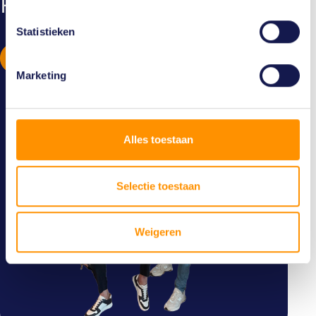
PIM!
Statistieken
lees meer
Marketing
Alles toestaan
Selectie toestaan
Weigeren