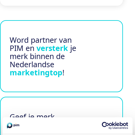
Word partner van
PIM en
versterk
je
merk binnen de
Nederlandse
marketingtop
!
Geef je merk
meerwaarde
en sluit
je aan bij het
PIM