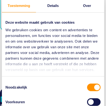
netwerk
Toestemming
Details
Over
word lid
Deze website maakt gebruik van cookies
We gebruiken cookies om content en advertenties te
personaliseren, om functies voor social media te bieden
Volg onze social media
en om ons websiteverkeer te analyseren. Ook delen we
informatie over uw gebruik van onze site met onze
partners voor social media, adverteren en analyse. Deze
partners kunnen deze gegevens combineren met andere
informatie die u aan ze heeft verstrekt of die ze hebben
verzameld op basis van uw gebruik van hun services.
Toestemmingsselectie
Noodzakelijk
Maak kennis
met team
Voorkeuren