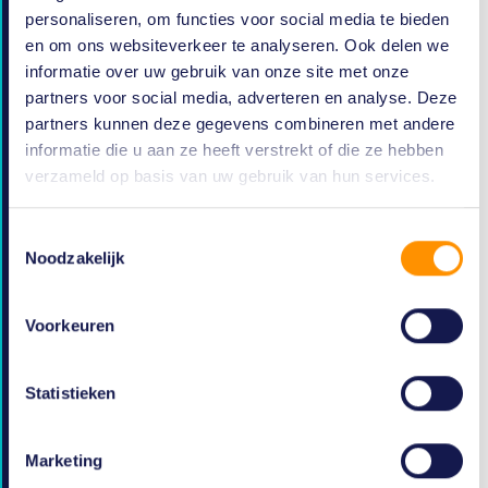
personaliseren, om functies voor social media te bieden
en om ons websiteverkeer te analyseren. Ook delen we
informatie over uw gebruik van onze site met onze
Functiebenaming
partners voor social media, adverteren en analyse. Deze
partners kunnen deze gegevens combineren met andere
informatie die u aan ze heeft verstrekt of die ze hebben
E-mailadres
verzameld op basis van uw gebruik van hun services.
Toestemmingsselectie
Telefoonnummer prive
Noodzakelijk
Voorkeuren
Telefoonnummer zakelijk
Statistieken
Ik ga akkoord met de betaling van €995,- ex
Marketing
btw per jaar