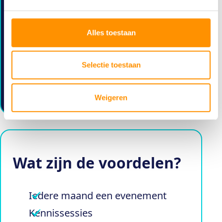
Ik ga akkoord met de
privacy voorwaarden
.
Alles toestaan
Lid worden
Selectie toestaan
Na controle van uw gegevens ontvangt u
een factuur en inloggegevens.
Weigeren
Wat zijn de voordelen?
Iedere maand een evenement
Kennissessies